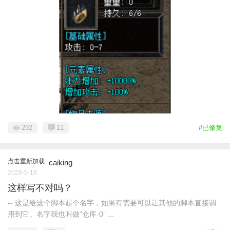
292
11
#
已修复
点击重新加载
caiking
2026-5-18
这样写不对吗？
-- 这是给这个脚本起个名字，如果有需要可以让其他的脚本直接调
用到它。名字我也叫做“仓库-0” ...