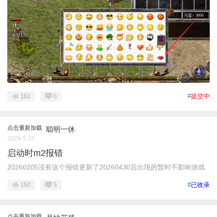
161
6
#
提交中
点击重新加载
聪明一休
2026-5-27
启动时m2报错
20260205没有这个报错更新了20260430后出现的暂时不影响游戏
150
5
#
已收录
点击重新加载