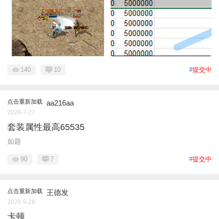
140
10
#
提交中
点击重新加载
aa216aa
2026-7-27
套装属性最高65535
如题
90
7
#
提交中
点击重新加载
王德发
2026-5-28
卡顿