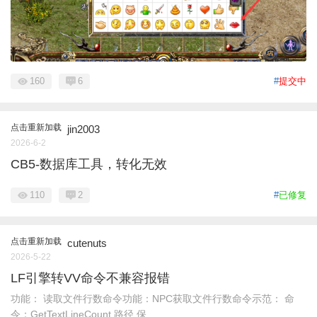
160
6
#
提交中
点击重新加载
jin2003
2026-6-2
CB5-数据库工具，转化无效
110
2
#
已修复
点击重新加载
cutenuts
2026-5-22
LF引擎转VV命令不兼容报错
功能： 读取文件行数命令功能：NPC获取文件行数命令示范： 命
令：GetTextLineCount 路径 保 ...