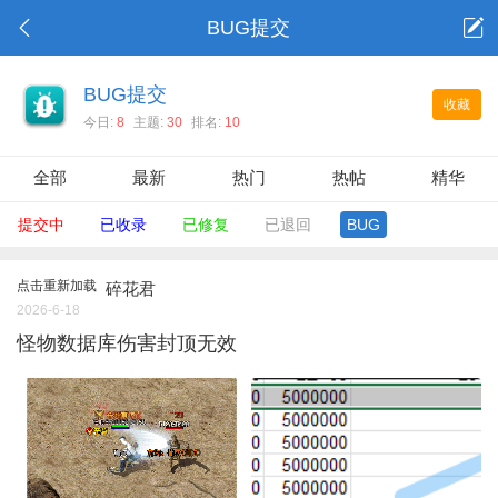
BUG提交
BUG提交
收藏
今日:
8
主题:
30
排名:
10
全部
最新
热门
热帖
精华
提交中
已收录
已修复
已退回
BUG
点击重新加载
碎花君
2026-6-18
怪物数据库伤害封顶无效