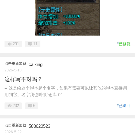
291
11
#
已修复
点击重新加载
caiking
2026-5-18
这样写不对吗？
-- 这是给这个脚本起个名字，如果有需要可以让其他的脚本直接调
用到它。名字我也叫做“仓库-0” ...
232
6
#已退回
点击重新加载
583620523
2026-5-22