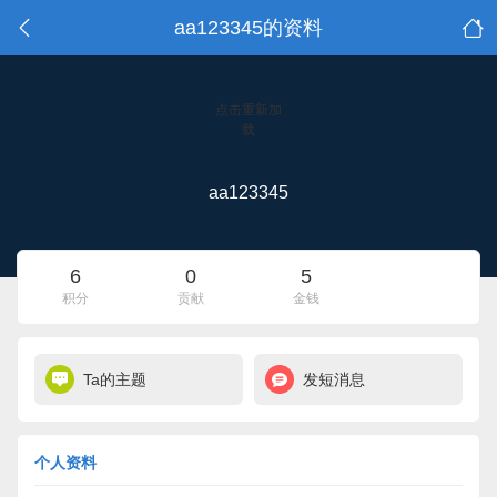
aa123345的资料
点击重新加
载
aa123345
6
0
5
积分
贡献
金钱
Ta的主题
发短消息
个人资料