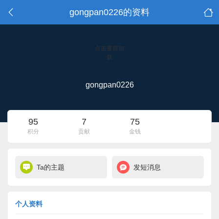
gongpan0226的资料
点击重新加
载
gongpan0226
95
7
75
积分
贡献
金钱
Ta的主题
发短消息
个人资料