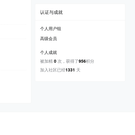
认证与成就
个人用户组
高级会员
个人成就
被加精
0
次
，
获得了
956
积分
加入社区已经
1331
天