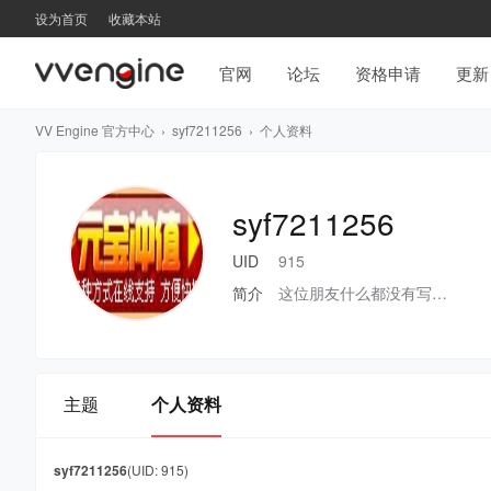
设为首页
收藏本站
官网
论坛
资格申请
更新
VV Engine 官方中心
›
syf7211256
›
个人资料
syf7211256
UID
915
简介
这位朋友什么都没有写…
主题
个人资料
syf7211256
(UID: 915)