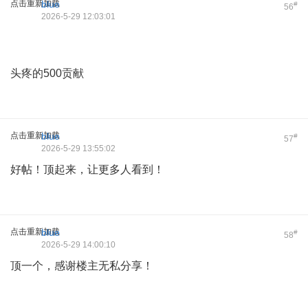
点击重新加载
blue
#
56
2026-5-29 12:03:01
头疼的500贡献
点击重新加载
blue
#
57
2026-5-29 13:55:02
好帖！顶起来，让更多人看到！
点击重新加载
blue
#
58
2026-5-29 14:00:10
顶一个，感谢楼主无私分享！